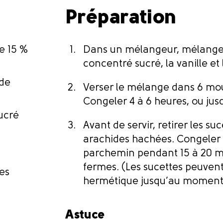
Préparation
e 15 %
Dans un mélangeur, mélanger l
concentré sucré, la vanille et
ide
Verser le mélange dans 6 moul
Congeler 4 à 6 heures, ou jus
sucré
Avant de servir, retirer les su
arachides hachées. Congeler 
parchemin pendant 15 à 20 min
fermes. (Les sucettes peuven
ées
hermétique jusqu’au moment d
Astuce