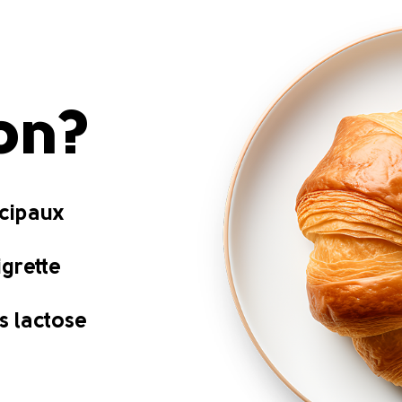
ion?
ncipaux
igrette
s lactose