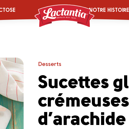
CTOSE
NOTRE HISTOIR
Desserts
Sucettes g
crémeuses
d’arachide