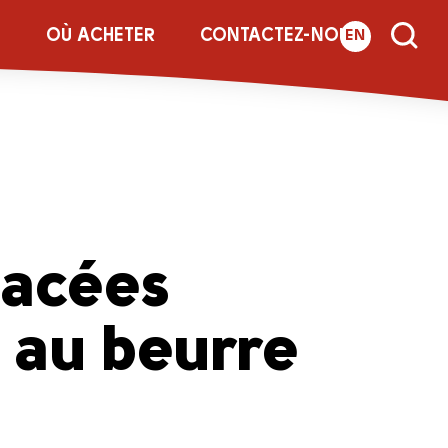
E
OÙ ACHETER
CONTACTEZ-NOUS
EN
lacées
 au beurre