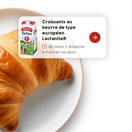
Croissants au
beurre de type
européen
20 mins
Lactantia®
15 mins
10 mins
45 mins + Attente :
10 mins
5 mins
4 heures ou plus