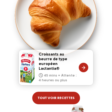
Croissants au
beurre de type
européen
20 mins
Lactantia®
15 mins
10 mins
45 mins + Attente :
10 mins
5 mins
4 heures ou plus
TOUT VOIR RECETTES