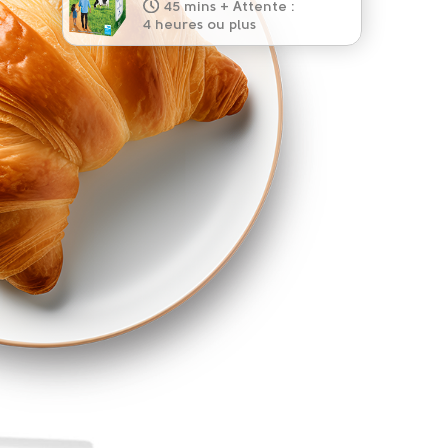
45 mins + Attente :
10 mins
5 mins
4 heures ou plus