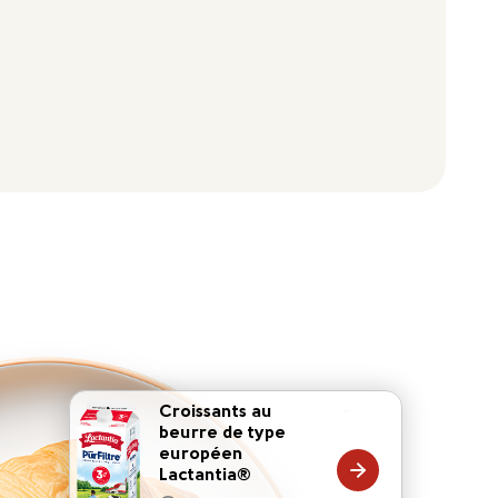
Croissants au
beurre de type
européen
20 mins
Lactantia®
15 mins
10 mins