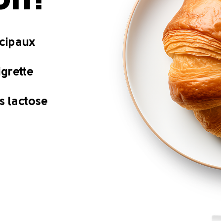
ion?
ncipaux
igrette
s lactose