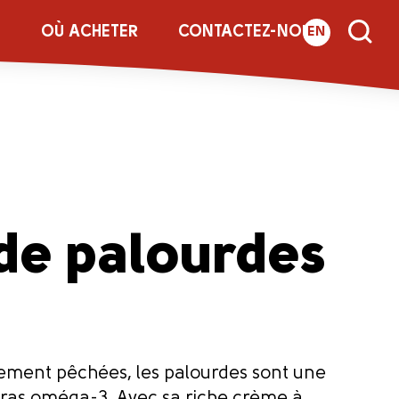
E
OÙ ACHETER
CONTACTEZ-NOUS
EN
de palourdes
chement pêchées, les palourdes sont une