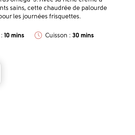
gras oméga-3. Avec sa riche crème à
ents sains, cette chaudrée de palourde
our les journées frisquettes.
 :
10 mins
Cuisson :
30 mins