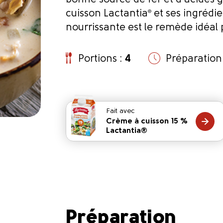
bonne source de fer et d’acides 
cuisson Lactantia
®
et ses ingrédi
nourrissante est le remède idéal p
Portions :
4
Préparation
Fait avec
Crème à cuisson 15 %
Lactantia®
Préparation