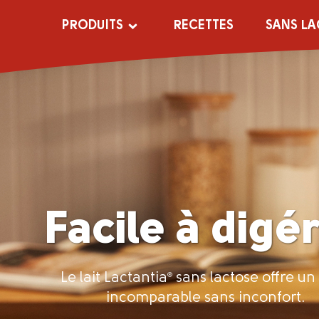
PRODUITS
RECETTES
SANS LA
Facile à digé
Le lait Lactantia
®
sans lactose offre un
incomparable sans inconfort.