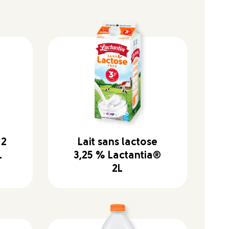
 2
Lait sans lactose
L
3,25 % Lactantia®
2L