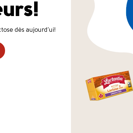
urs!
tose dès aujourd’ui!