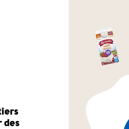
tiers
r des