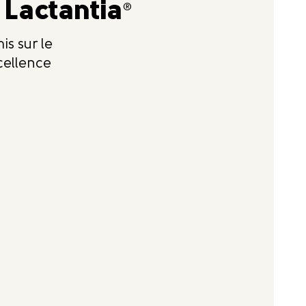
 Lactantia
®
is sur le
cellence