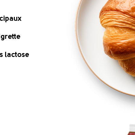
ncipaux
igrette
s lactose