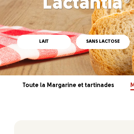
Lactantia
®
LAIT
SANS LACTOSE
Toute la Margarine et tartinades
M