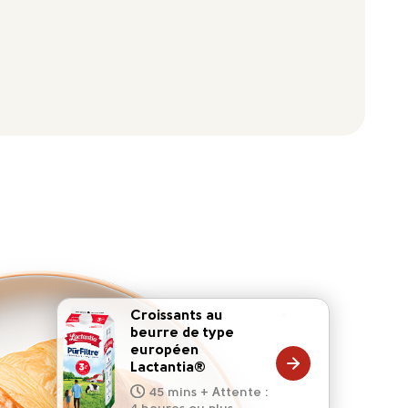
Croissants au
beurre de type
européen
20 mins
Lactantia®
15 mins
10 mins
45 mins + Attente :
10 mins
5 mins