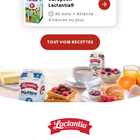
20 mins
Lactantia®
15 mins
10 mins
45 mins + Attente :
10 mins
5 mins
4 heures ou plus
TOUT VOIR RECETTES