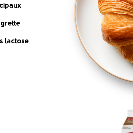
ncipaux
igrette
s lactose