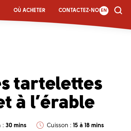
E
OÙ ACHETER
CONTACTEZ-NOUS
EN
s tartelettes
t à l’érable
 :
30 mins
Cuisson :
15 à 18 mins