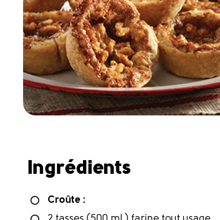
Ingrédients
Croûte :
2 tasses (500 mL) farine tout usage