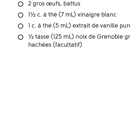
2 gros œufs, battus
1½ c. à thé (7 mL) vinaigre blanc
1 c. à thé (5 mL) extrait de vanille pur
½ tasse (125 mL) noix de Grenoble gri
hachées (facultatif)