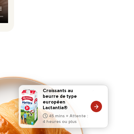
Croissants au
beurre de type
européen
20 mins
Lactantia®
15 mins
10 mins
45 mins + Attente :
10 mins
5 mins
4 heures ou plus