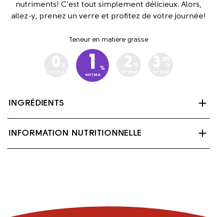
nutriments! C'est tout simplement délicieux. Alors,
allez-y, prenez un verre et profitez de votre journée!
Teneur en matière grasse
1
0
2
3
.25
%
%
%
%
MF|MG
MF|MG
MF|MG
MF|MG
INGRÉDIENTS
Lait partiellement écrémé, Lactase (enzyme),
INFORMATION NUTRITIONNELLE
Palmitate de Vitamine A et Vitamine D3.
Contient: Lait