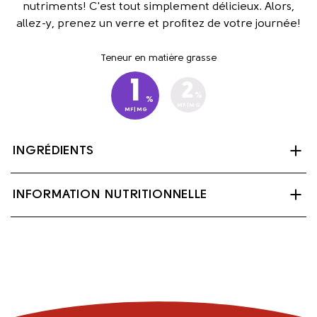
nutriments! C'est tout simplement délicieux. Alors,
allez-y, prenez un verre et profitez de votre journée!
Teneur en matière grasse
1
2
%
%
MF|MG
MF|MG
INGRÉDIENTS
Lait partiellement écrémé, Lactase (enzyme),
INFORMATION NUTRITIONNELLE
Palmitate de Vitamine A et Vitamine D3.
Contient: Lait