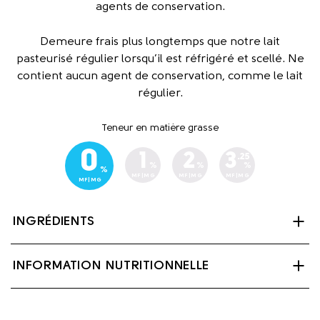
agents de conservation.
Demeure frais plus longtemps que notre lait
pasteurisé régulier lorsqu’il est réfrigéré et scellé. Ne
contient aucun agent de conservation, comme le lait
régulier.
Teneur en matière grasse
0
1
2
3
.25
%
%
%
%
MF|MG
MF|MG
MF|MG
MF|MG
INGRÉDIENTS
Lait écréme, palmitate de vitamine A et vitamine D3.
INFORMATION NUTRITIONNELLE