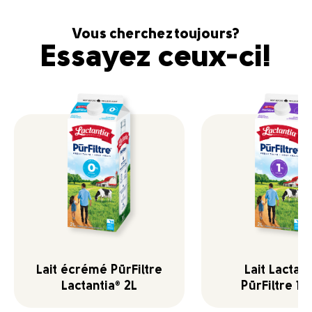
Vous cherchez toujours?
Essayez ceux-ci!
Lait écrémé PūrFiltre
Lait Lactant
Lactantia
2L
PūrFiltre 1 
®