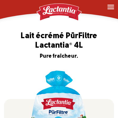
Lait écrémé PūrFiltre
Lactantia
4L
®
Pure fraîcheur.