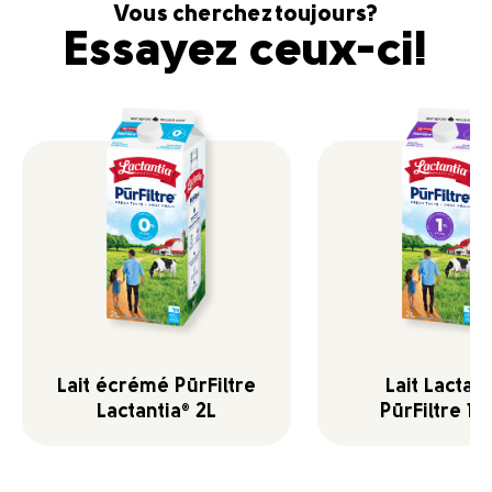
Vous cherchez toujours?
Essayez ceux-ci!
Lait écrémé PūrFiltre
Lait Lactant
Lactantia
2L
PūrFiltre 1 
®