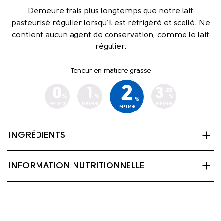
Demeure frais plus longtemps que notre lait
pasteurisé régulier lorsqu’il est réfrigéré et scellé. Ne
contient aucun agent de conservation, comme le lait
régulier.
Teneur en matière grasse
2
0
1
3
.25
%
%
%
%
MF|MG
MF|MG
MF|MG
MF|MG
INGRÉDIENTS
Lait partiellement écrémé, palmitate de vitamine A et
INFORMATION NUTRITIONNELLE
vitamine D3.