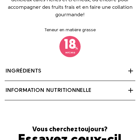
accompagner des fruits frais et en faire une collation
gourmande!
Teneur en matière grasse
18
%
MF|MG
INGRÉDIENTS
Lait, Crème, Citrate de sodium, Phosphate de sodium,
INFORMATION NUTRITIONNELLE
Carraghénine, Gomme de caroube.
Contient: Lait
Vous cherchez toujours?