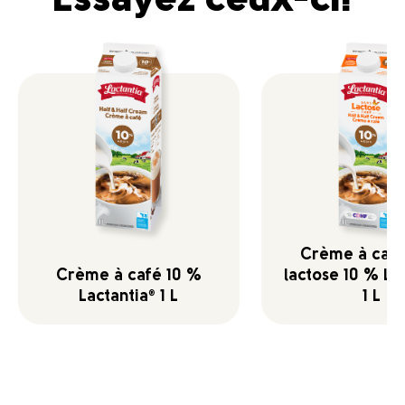
Essayez ceux-ci!
Crème à café
Crème à café 10 %
lactose 10 % La
Lactantia
1 L
1 L
®