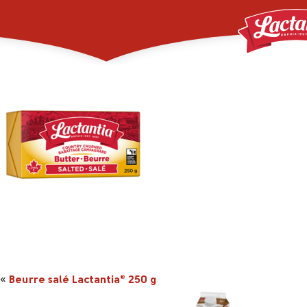
_0010_2046516_250g
«
Beurre salé Lactantia
250 g
®