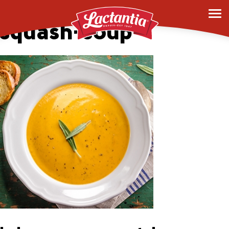
0017_butternut-
squash-soup