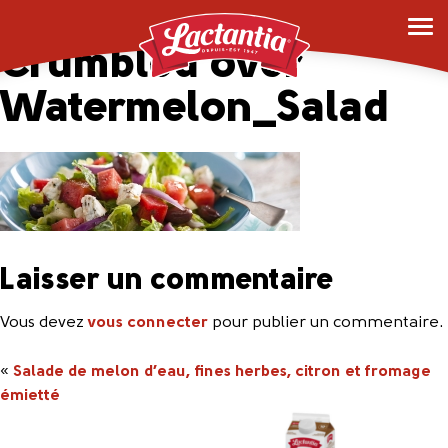
Lemon_Herb_Cheese
Crumbled over
Watermelon_Salad
Laisser un commentaire
Vous devez
vous connecter
pour publier un commentaire.
«
Salade de melon d’eau, fines herbes, citron et fromage
émietté