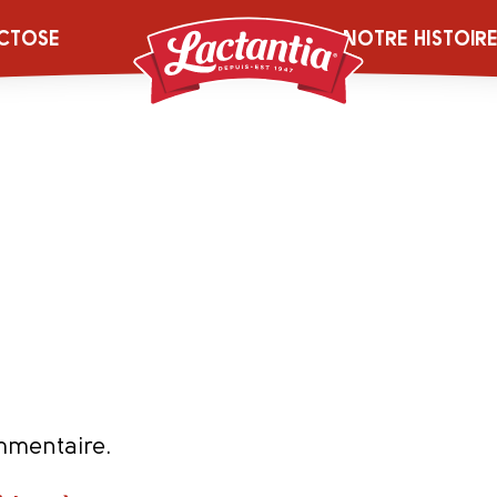
ch_Stuffed_Por
CTOSE
NOTRE HISTOIR
mmentaire.