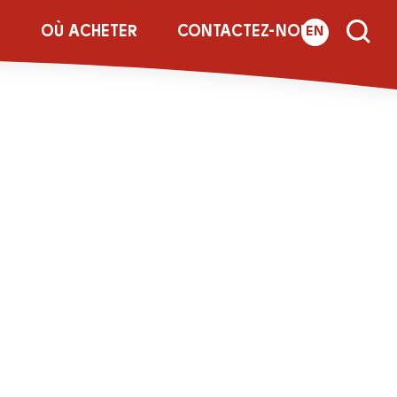
tobello_218x2
E
OÙ ACHETER
CONTACTEZ-NOUS
EN