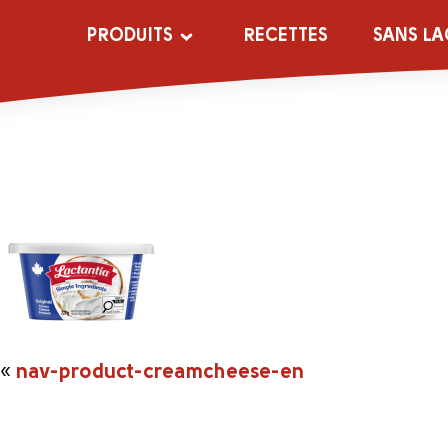
nav-product-c
PRODUITS
RECETTES
SANS LA
«
nav-product-creamcheese-en