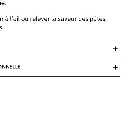
ie.
n à l’ail ou relever la saveur des pâtes,
s.
sérum, crème), Sel, Huile d’ail, Ail
ONNELLE
Oignon déshydraté.