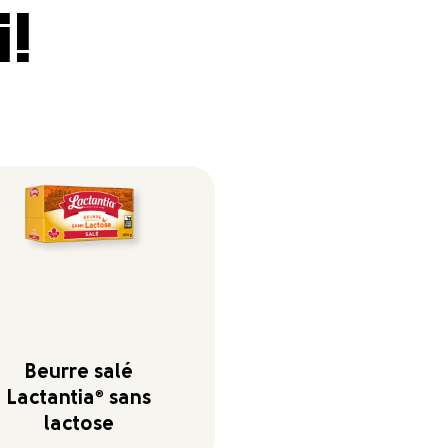
i!
Beurre salé
Lactantia
®
sans
lactose