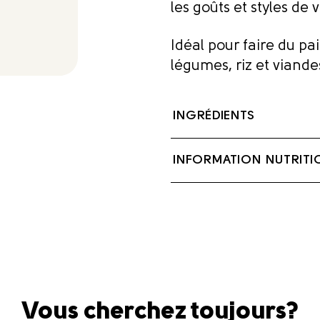
les goûts et styles de v
Idéal pour faire du pai
légumes, riz et viande
INGRÉDIENTS
Beurre (crème de lacto
INFORMATION NUTRITI
déshydraté, Épices, 
Contient : Lait
Vous cherchez toujours?