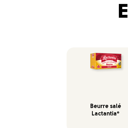
E
Beurre salé
Lactantia
®