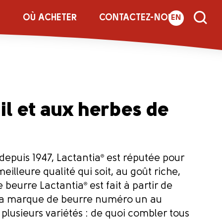
E
OÙ ACHETER
CONTACTEZ-NOUS
EN
ail et aux herbes de
epuis 1947, Lactantia
®
est réputée pour
meilleure qualité qui soit, au goût riche,
e beurre Lactantia
®
est fait à partir de
La marque de beurre numéro un au
plusieurs variétés : de quoi combler tous