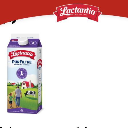
productpage_1_580x1
(2)