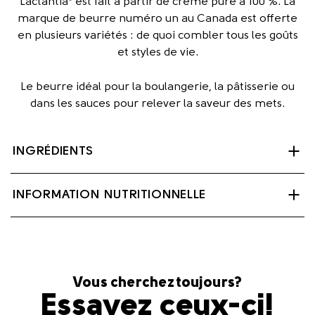
Lactantia
est fait à partir de crème pure à 100 %. La
marque de beurre numéro un au Canada est offerte
en plusieurs variétés : de quoi combler tous les goûts
et styles de vie.
Le beurre idéal pour la boulangerie, la pâtisserie ou
dans les sauces pour relever la saveur des mets.
INGRÉDIENTS
Crème, Sel, Culture bactérienne.
INFORMATION NUTRITIONNELLE
Contient : Lait
Vous cherchez toujours?
Essayez ceux-ci!