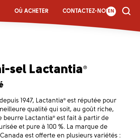
E
OÙ ACHETER
CONTACTEZ-NOUS
EN
-sel Lactantia
®
lé
epuis 1947, Lactantia
®
est réputée pour
meilleure qualité qui soit, au goût riche,
e beurre Lactantia
®
est fait à partir de
risée et pure à 100 %. La marque de
anada est offerte en plusieurs variétés :