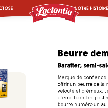
CTOSE
NOTRE HISTOIR
Beurre demi
Baratter, semi-sa
Marque de confiance d
offrir un beurre de la 
velouté et crémeux. L
crème barattée pasteu
beurre numéro un au C