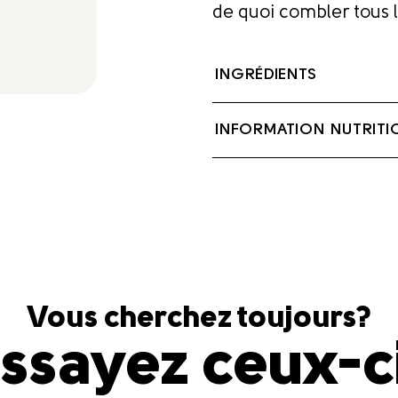
de quoi combler tous le
INGRÉDIENTS
Crème, Sel.
INFORMATION NUTRITI
Contient : Lait
Vous cherchez toujours?
ssayez ceux-c