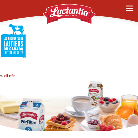
dfcfr
«
dfcfr