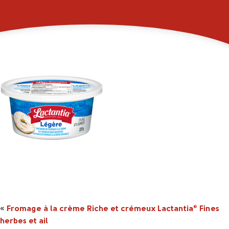
_0001s_0000_101264i
«
Fromage à la crème Riche et crémeux Lactantia
Fines
®
herbes et ail