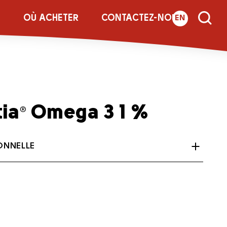
E
OÙ ACHETER
CONTACTEZ-NOUS
EN
tia
Omega 3 1 %
®
ONNELLE