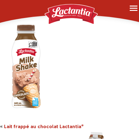
68200466101_H1C1_E
«
Lait frappé au chocolat Lactantia
®