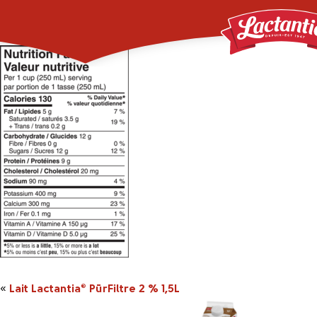
161104_2043292_1o5
«
Lait Lactantia
PūrFiltre 2 % 1,5L
®