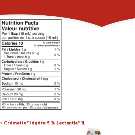
173766_2046261_1L_
«
Crémette
légère 5 % Lactantia
1L
®
®