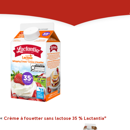
2048359_473ml_LAC
«
Crème à fouetter sans lactose 35 % Lactantia
®