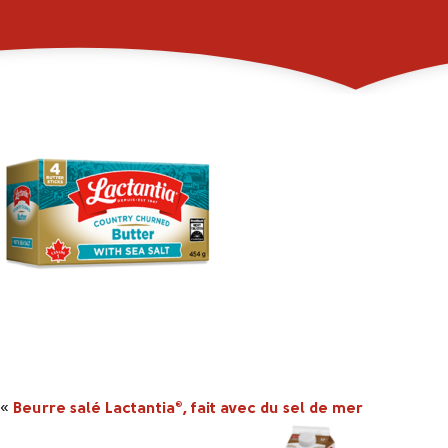
_0001s_0001s_0008
«
Beurre salé Lactantia
, fait avec du sel de mer
®