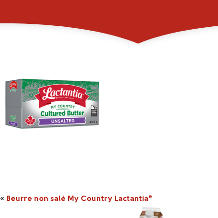
_0008_2046510_454
«
Beurre non salé My Country Lactantia
®